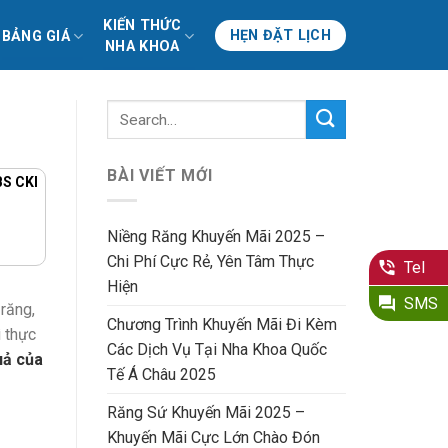
KIẾN THỨC
HẸN ĐẶT LỊCH
BẢNG GIÁ
NHA KHOA
BÀI VIẾT MỚI
BS CKI
Niềng Răng Khuyến Mãi 2025 –
Chi Phí Cực Rẻ, Yên Tâm Thực
Tel
Hiện
SMS
răng,
Chương Trình Khuyến Mãi Đi Kèm
ì thực
Các Dịch Vụ Tại Nha Khoa Quốc
uả của
Tế Á Châu 2025
Răng Sứ Khuyến Mãi 2025 –
Khuyến Mãi Cực Lớn Chào Đón