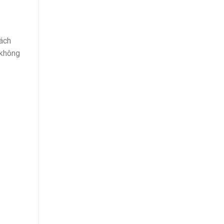
ách
 không