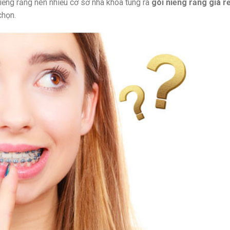
niềng răng nên nhiều cơ sở nha khoa tung ra
gói niềng răng giá r
chọn.