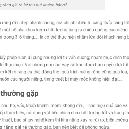
g răng giá rẻ lại thu hút khách hàng?
răng đều đẹp nhanh chóng; mà chi phí điều trị càng thấp càng tố
i để một số nha khoa kém chất lượng tung ra chiêu quảng cáo niềng
chỉ trong 3-6 tháng,…; là có thể thực hiện nhằm lừa dối khách hàng
iấy phép luôn đi cùng những lời tư vấn suông; nhằm mục đích thô
 để thực hiện. Với những nơi như vậy sẽ khó đảm bảo quyền lợi tốt
kết rõ ràng cụ thể; đồng thời quá trình niềng răng cũng qua loa,
muốn của người niềng, trang thiết bị máy móc không hiện đại,…
ẻ thường gặp
 như hô, vẩu, khấp khểnh; móm, không đều,… cho hiệu quả cao và
 thực hiện; sử dụng vật liệu chỉnh nha chất lượng tốt và trang thi
 thuật, bác sĩ tay nghề kém thì khả năng xảy ra rủi ro; biến chứng
g răng giá rẻ
thường gặp, bạn nên biết để phòng ngừa: