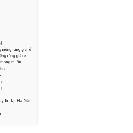
rẻ
niềng răng giá rẻ
ềng răng giá rẻ
hư mong muốn
tín
p
m
g
 tín tại Hà Nội
n