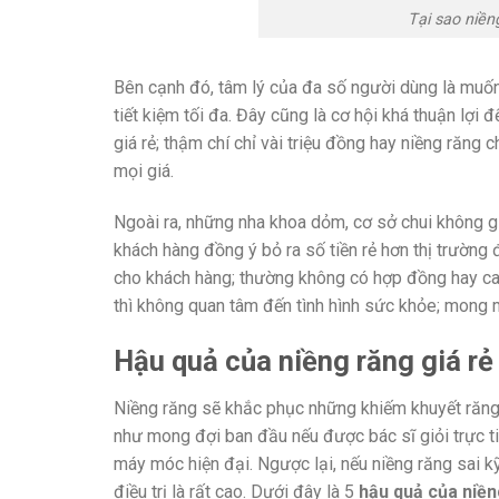
Tại sao niền
Bên cạnh đó, tâm lý của đa số người dùng là muốn 
tiết kiệm tối đa. Đây cũng là cơ hội khá thuận lợ
giá rẻ; thậm chí chỉ vài triệu đồng hay niềng răng 
mọi giá.
Ngoài ra, những nha khoa dỏm, cơ sở chui không g
khách hàng đồng ý bỏ ra số tiền rẻ hơn thị trường
cho khách hàng; thường không có hợp đồng hay cam 
thì không quan tâm đến tình hình sức khỏe; mong 
Hậu quả của niềng răng giá r
Niềng răng sẽ khắc phục những khiếm khuyết răng
như mong đợi ban đầu nếu được bác sĩ giỏi trực tiếp
máy móc hiện đại. Ngược lại, nếu niềng răng sai kỹ
điều trị là rất cao. Dưới đây là 5
hậu quả của niền