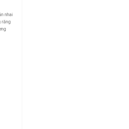
ăn nhai
g răng
ượng