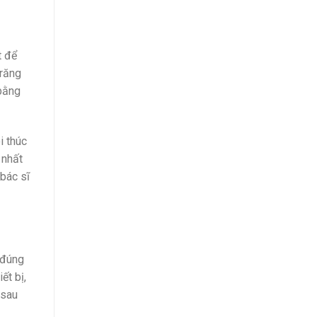
t để
 răng
 bằng
i thúc
 nhất
 bác sĩ
 đúng
ết bị,
 sau