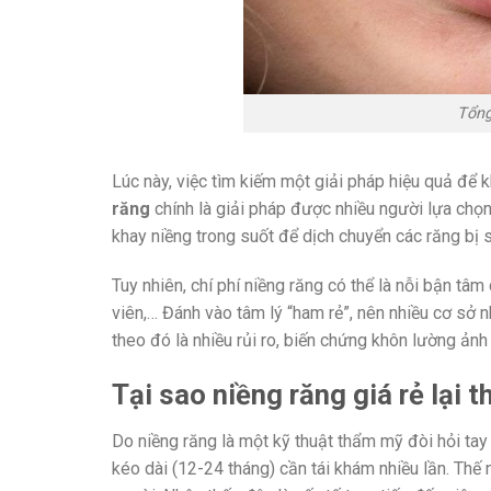
Tổng
Lúc này, việc tìm kiếm một giải pháp hiệu quả để k
răng
chính là giải pháp được nhiều người lựa chọn
khay niềng trong suốt để dịch chuyển các răng bị sa
Tuy nhiên, chí phí niềng răng có thể là nỗi bận tâ
viên,… Đánh vào tâm lý “ham rẻ”, nên nhiều cơ sở 
theo đó là nhiều rủi ro, biến chứng khôn lường ả
Tại sao niềng răng giá rẻ lại 
Do niềng răng là một kỹ thuật thẩm mỹ đòi hỏi tay n
kéo dài (12-24 tháng) cần tái khám nhiều lần. Thế 