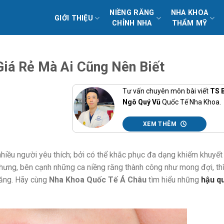
NIỀNG RĂNG
NHA KHOA
GIỚI THIỆU
CHỈNH NHA
THẨM MỸ
iá Rẻ Mà Ai Cũng Nên Biết
Tư vấn chuyên môn bài viết
TS 
Ngô Quý Vũ
Quốc Tế Nha Khoa.
XEM THÊM
hiều người yêu thích; bởi có thể khắc phục đa dạng khiếm khuyết 
ế nhưng, bên cạnh những ca niềng răng thành công như mong đợi, th
răng. Hãy cùng
Nha Khoa Quốc Tế Á Châu
tìm hiểu những
hậu q