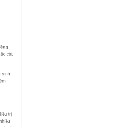
iềng
ắc cài;
h sinh
èm
iều trị
 nhiều