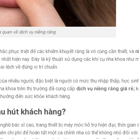
 quan về dịch vụ niềng răng
hắc phục triệt để các khiếm khuyết răng là vô cùng cần thiết; và
n
 nhất hiện nay. Đây là kỹ thuật sử dụng các khí cụ nha khoa như m
i lệch về đúng vị trí chuẩn.
m của nhiều người; đặc biệt là người có mức thu nhập thấp, học sin
nha khoa trên thị trường đã cung cấp
dịch vụ niềng răng giá rẻ;
k
nh hưởng đến sức khỏe khách hàng.
thu hút khách hàng?
ghề bác sĩ cao, trang thiết bị máy móc hỗ trợ hiện đại; thời gian đ
nên chi phí để hoàn tất một ca chỉnh nha có thể không nhỏ đối với