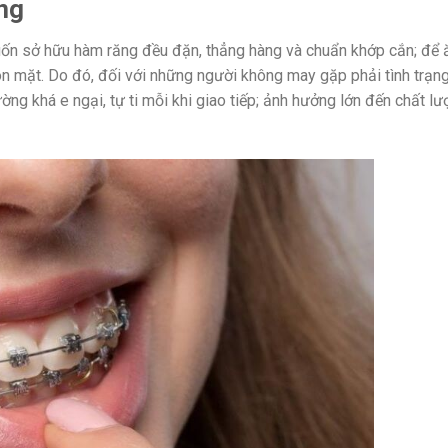
ăng
muốn sở hữu hàm răng đều đặn, thẳng hàng và chuẩn khớp cắn; để 
ôn mặt. Do đó, đối với những người không may gặp phải tình trạn
ường khá e ngại, tự ti mỗi khi giao tiếp; ảnh hưởng lớn đến chất l