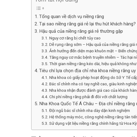
Tổng quan về dịch vụ niềng răng
Tại sao niềng răng giá rẻ lại thu hút khách hàng?
Hậu quả của niềng răng giá rẻ thường gặp
Nguy cơ răng bị chết tủy cao
Dễ rụng răng sớm – Hậu quả của niềng răng giá 
Ảnh hưởng đến diện mạo khuôn mặt – Biến chứng 
Tăng nguy cơ mắc bệnh truyền nhiễm – Tác hại ni
Thời gian niềng răng kéo dài, hiệu quả không n
Tiêu chí lựa chọn địa chỉ nha khoa niềng răng uy 
Nha khoa có giấy phép hoạt động do Sở Y Tế cấ
Bác sĩ chỉnh nha có tay nghề cao, giàu kinh nghiệ
Nha khoa nhận được đánh giá cao của khách hàn
Chi phí niềng răng phải đi đôi với chất lượng
Nha Khoa Quốc Tế Á Châu – Địa chỉ niềng răng uy
Đội ngũ bác sĩ chỉnh nha dày dặn kinh nghiệm
Hệ thống máy móc, công nghệ niềng răng tân tiế
Sử dụng vật liệu niềng răng chính hãng từ Hoa Kỳ