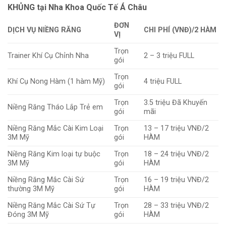
KHỦNG tại Nha Khoa Quốc Tế Á Châu
ĐƠN
DỊCH VỤ NIỀNG RĂNG
CHI PHÍ (VNĐ)/2 HÀM
VỊ
Trọn
Trainer Khí Cụ Chỉnh Nha
2 – 3 triệu FULL
gói
Trọn
Khí Cụ Nong Hàm (1 hàm Mỹ)
4 triệu FULL
gói
Trọn
3.5 triệu Đã Khuyến
Niềng Răng Tháo Lắp Trẻ em
gói
mãi
Niềng Răng Mắc Cài Kim Loại
Trọn
13 – 17 triệu VNĐ/2
3M Mỹ
gói
HÀM
Niềng Răng Kim loại tự buộc
Trọn
18 – 24 triệu VNĐ/2
3M Mỹ
gói
HÀM
Niềng Răng Mắc Cài Sứ
Trọn
16 – 19 triệu VNĐ/2
thường 3M Mỹ
gói
HÀM
Niềng Răng Mắc Cài Sứ Tự
Trọn
28 – 33 triệu VNĐ/2
Đóng 3M Mỹ
gói
HÀM