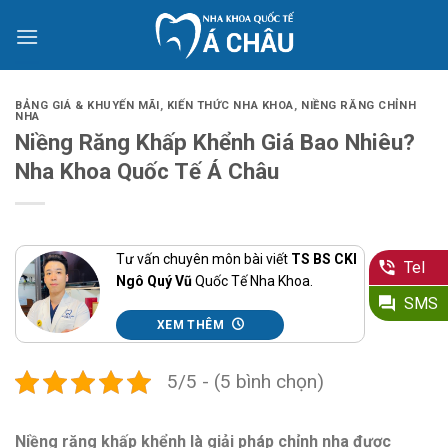
Skip
to
content
BẢNG GIÁ & KHUYẾN MÃI
,
KIẾN THỨC NHA KHOA
,
NIỀNG RĂNG CHỈNH
NHA
Niềng Răng Khấp Khểnh Giá Bao Nhiêu?
Nha Khoa Quốc Tế Á Châu
Tư vấn chuyên môn bài viết
TS BS CKI
Tel
Ngô Quý Vũ
Quốc Tế Nha Khoa.
SMS
XEM THÊM
5/5 - (5 bình chọn)
Niềng răng khấp khểnh là giải pháp chỉnh nha được