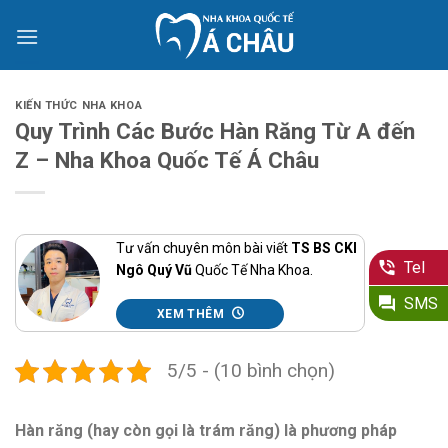
Skip
to
content
KIẾN THỨC NHA KHOA
Quy Trình Các Bước Hàn Răng Từ A đến
Z – Nha Khoa Quốc Tế Á Châu
Tư vấn chuyên môn bài viết
TS BS CKI
Tel
Ngô Quý Vũ
Quốc Tế Nha Khoa.
SMS
XEM THÊM
5/5 - (10 bình chọn)
Hàn răng (hay còn gọi là trám răng) là phương pháp