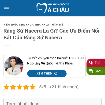
Skip
to
content
KIẾN THỨC NHA KHOA
,
NHA KHOA THẨM MỸ
Răng Sứ Nacera Là Gì? Các Ưu Điểm Nổi
Bật Của Răng Sứ Nacera
Tư vấn chuyên môn bài viết
TS BS CKI
Tel
Ngô Quý Vũ
Quốc Tế Nha Khoa.
SMS
XEM THÊM
5/5 - (21 bình chọn)
Tóm tắt nội dung