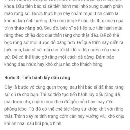
khoa. Đầu tiên bác sĩ sẽ tiến hành mài nhỏ xung quanh phần
mão răng sứ. Bước thực hiện này nhằm mục đích chính là
không làm ảnh hưởng đến các răng kế cận khi thực hiện quá
trình
tháo răng sứ
. Sau đó, bác sĩ sẽ tiếp tục tiến hành mài
răng theo chiều dọc của thân răng cho thật đều. Để có thể
bọc răng sứ mới được dễ dàng hơn. Để quá trình này diễn ra
hiệu quả, bác sĩ sẽ mài cho tới khi lộ ra lớp sườn của mão
sứ. Để có thể tháo gỡ răng một cách dễ dàng. Đảm bảo
không đau nhức hay khó chịu nào cho khách hàng.
Bước 3: Tiến hành lấy dấu răng
Đây là bước vô cùng quan trọng, sau khi bác sĩ đã tháo răng
sứ cũ ra cho bạn. Thì sẽ tiếp tục tiến hành lấy dấu răng đã
mài trước đó, nhằm mục đích để gửi mẫu hàm này đến
phòng labo. Từ đó có thể chế tác răng sứ khớp khít với răng
thật. Tránh xảy ra tình trạng cộm cấn hay vướng víu, khó chịu
khi ăn nhai sau khi phục hình.