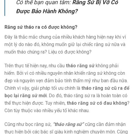
Có thể bạn quan tâm:
Răng Sứ Bị Vỡ Có
Được Bảo Hành Không?
Răng sứ tháo ra có được không?
Đây là thắc mắc chung của nhiều khách hàng hiện nay khi vì
một lý do nào đó, không muốn giữ lại chiếc răng sứ nữa và
muốn tháo chúng ra? Liệu có được không?
Trên thực tế hiện nay, nhu cầu
tháo răng sứ
không phải
hiếm. Bởi vì có nhiều nguyên nhân khiến răng sứ không còn
đẹp và nguyên vẹn đảm bảo tính thẩm mỹ như ban đầu nữa.
Chính vì vậy, giải pháp tối ưu chính là
tháo răng sứ cũ ra để
bọc lại răng sứ mới
. Do đó, tháo răng sứ ra là hoàn toàn có
thể thực hiện được. Tuy nhiên,
tháo răng sứ có đau không
?
Còn tùy thuộc vào nhiều yếu tố khác nhau.
Cũng như bọc răng sứ,
“tháo răng sứ”
cũng cần đảm nhận
thực hiện bởi các bác sĩ giàu kinh nghiệm chuyên môn. Cũng