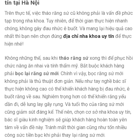
tín tại Hà Nội
Trên thực tế, việc tháo răng sứ cũ không phải là vấn đề phức
tạp trong nha khoa. Tuy nhiên, để thời gian thực hiện nhanh
chóng, không gây đau nhức ê buốt. Và mang lại hiệu quả cao
nhất thì bạn nên chọn đúng
địa chỉ nha khoa uy tín
để thực
hiện nhé!
Không những thế, sau khi
tháo răng sứ
xong thì để phục hồi
chức năng ăn nhai và tính thẩm mỹ. Bắt buộc khách hàng
phải
bọc lại răng sứ mới
. Chính vì vậy, bọc răng sứ mới
không phải là thủ thuật đơn giản. Nếu như tay nghề bác sĩ
thực hiện không cao có thể khiến khách hàng bị đau nhức, ê
buốt răng về sau. Nghiêm trọng hơn có thể khiến răng yếu
dần đi, dễ lung lay gãy rụng. Và tuổi thọ của răng sứ mới
cũng giảm sút đáng kể. Thế nên, chọn cơ sở nha khoa uy tín,
bác sĩ giàu kinh nghiệm sẽ giúp khách hàng hoàn toàn yên
tâm về vấn đề này. Tránh mất thời gian cũng như tốn nhiều
công sức tiền bạc khi phải thay lại răng sứ mới.