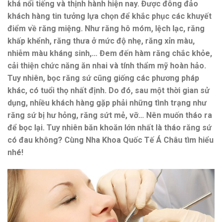
khá nổi tiếng và thịnh hành hiện nay. Được đông đảo
khách hàng tin tưởng lựa chọn để khắc phục các khuyết
điểm về răng miệng. Như răng hô móm, lệch lạc, răng
khấp khểnh, răng thưa ở mức độ nhẹ, răng xỉn màu,
nhiễm màu kháng sinh,… Đem đến hàm răng chắc khỏe,
cải thiện chức năng ăn nhai và tính thẩm mỹ hoàn hảo.
Tuy nhiên, bọc răng sứ cũng giống các phương pháp
khác, có tuổi thọ nhất định. Do đó, sau một thời gian sử
dụng, nhiều khách hàng gặp phải những tình trạng như
răng sứ bị hư hỏng, răng sứt mẻ, vỡ… Nên muốn tháo ra
để bọc lại. Tuy nhiên băn khoăn lớn nhất là tháo răng sứ
có đau không? Cùng Nha Khoa Quốc Tế Á Châu tìm hiểu
nhé!