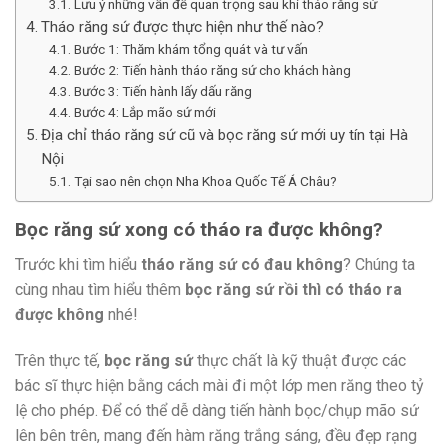
Lưu ý những vấn đề quan trọng sau khi tháo răng sứ
Tháo răng sứ được thực hiện như thế nào?
Bước 1: Thăm khám tổng quát và tư vấn
Bước 2: Tiến hành tháo răng sứ cho khách hàng
Bước 3: Tiến hành lấy dấu răng
Bước 4: Lắp mão sứ mới
Địa chỉ tháo răng sứ cũ và bọc răng sứ mới uy tín tại Hà
Nội
Tại sao nên chọn Nha Khoa Quốc Tế Á Châu?
Bọc răng sứ xong có tháo ra được không?
Trước khi tìm hiểu
tháo răng sứ có đau không
? Chúng ta
cùng nhau tìm hiểu thêm
bọc răng sứ rồi thì có tháo ra
được không
nhé!
Trên thực tế,
bọc răng sứ
thực chất là kỹ thuật được các
bác sĩ thực hiện bằng cách mài đi một lớp men răng theo tỷ
lệ cho phép. Để có thể dễ dàng tiến hành bọc/chụp mão sứ
lên bên trên, mang đến hàm răng trắng sáng, đều đẹp rạng