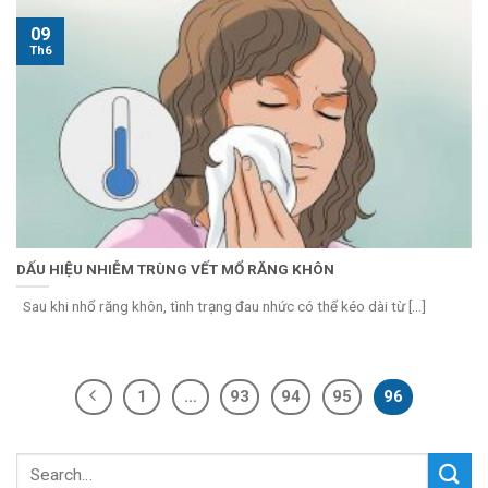
09
Th6
DẤU HIỆU NHIỄM TRÙNG VẾT MỔ RĂNG KHÔN
Sau khi nhổ răng khôn, tình trạng đau nhức có thể kéo dài từ [...]
1
…
93
94
95
96