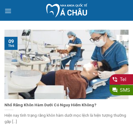
Skip
to
content
09
Th6
Tel
SMS
Nhổ Răng Khôn Hàm Dưới Có Nguy Hiểm Không?
Hiện nay tình trạng răng khôn hàm dưới mọc lệch là hiện tượng thường
gặp [...]