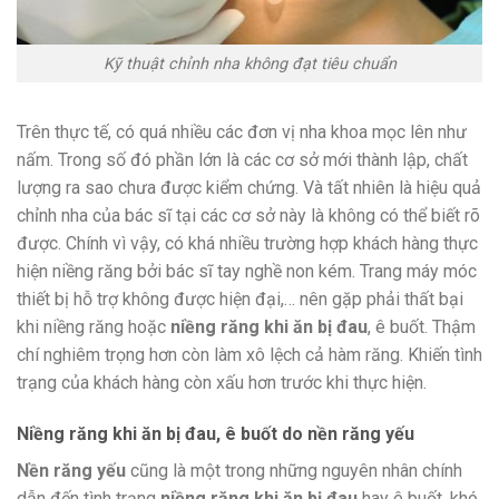
Kỹ thuật chỉnh nha không đạt tiêu chuẩn
Trên thực tế, có quá nhiều các đơn vị nha khoa mọc lên như
nấm. Trong số đó phần lớn là các cơ sở mới thành lập, chất
lượng ra sao chưa được kiểm chứng. Và tất nhiên là hiệu quả
chỉnh nha của bác sĩ tại các cơ sở này là không có thể biết rõ
được. Chính vì vậy, có khá nhiều trường hợp khách hàng thực
hiện niềng răng bởi bác sĩ tay nghề non kém. Trang máy móc
thiết bị hỗ trợ không được hiện đại,… nên gặp phải thất bại
khi niềng răng hoặc
niềng răng khi ăn bị đau
, ê buốt. Thậm
chí nghiêm trọng hơn còn làm xô lệch cả hàm răng. Khiến tình
trạng của khách hàng còn xấu hơn trước khi thực hiện.
Niềng răng khi ăn bị đau, ê buốt do nền răng yếu
Nền răng yếu
cũng là một trong những nguyên nhân chính
dẫn đến tình trạng
niềng răng khi ăn bị đau
hay ê buốt, khó