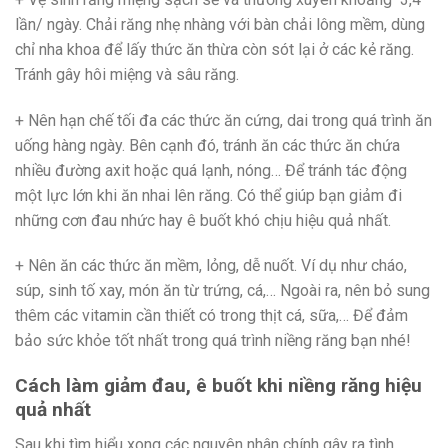
lần/ ngày. Chải răng nhẹ nhàng với bàn chải lông mềm, dùng
chỉ nha khoa để lấy thức ăn thừa còn sót lại ở các kẻ răng.
Tránh gây hôi miệng và sâu răng.
+ Nên hạn chế tối đa các thức ăn cứng, dai trong quá trình ăn
uống hàng ngày. Bên cạnh đó, tránh ăn các thức ăn chứa
nhiều đường axit hoặc quá lạnh, nóng… Để tránh tác động
một lực lớn khi ăn nhai lên răng. Có thể giúp bạn giảm đi
những cơn đau nhức hay ê buốt khó chịu hiệu quả nhất.
+ Nên ăn các thức ăn mềm, lỏng, dễ nuốt. Ví dụ như cháo,
súp, sinh tố xay, món ăn từ trứng, cá,… Ngoài ra, nên bỏ sung
thêm các vitamin cần thiết có trong thịt cá, sữa,… Để đảm
bảo sức khỏe tốt nhất trong quá trình niềng răng bạn nhé!
Cách làm giảm đau, ê buốt khi niềng răng hiệu
quả nhất
Sau khi tìm hiểu xong các nguyên nhân chính gây ra tình