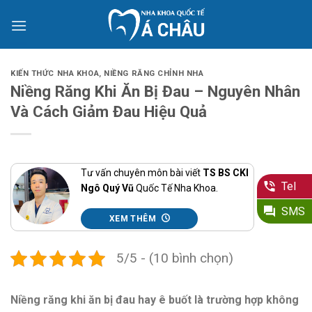
Skip
to
content
KIẾN THỨC NHA KHOA
,
NIỀNG RĂNG CHỈNH NHA
Niềng Răng Khi Ăn Bị Đau – Nguyên Nhân
Và Cách Giảm Đau Hiệu Quả
Tư vấn chuyên môn bài viết
TS BS CKI
Tel
Ngô Quý Vũ
Quốc Tế Nha Khoa.
SMS
XEM THÊM
5/5 - (10 bình chọn)
Niềng răng khi ăn bị đau hay ê buốt là trường hợp không