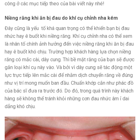
công ở các mục tiếp theo của bài viết này nhé!
Niềng răng khi ăn bị đau do khí cụ chỉnh nha kém
Đây cũng là yếu tố khá quan trọng có thể khiến bạn bị đau
nhức hay ê buốt khi niềng răng. Khí cụ chỉnh nha có thể xem
là nhân tố chính ảnh hưởng đến việc niềng răng khi ăn bị đau
hay ê buốt khó chịu. Trường hợp khách hàng lựa chọn niềng
răng có mắc cài, dây cung. Thì bề mặt răng của bạn sẽ được
gắn loại khí cụ này vào. Và bởi vì dây cung sẽ tác động một
lực trực tiếp lên mắc cài để nhằm dịch chuyển răng về đúng
như vị trí mong muốn ban đầu. Chuẩn khớp cắn như phác đồ
của bác sĩ đưa ra trước đó. Do đó, trong quá trình này khách
hàng sẽ không thể tránh khỏi những cơn đau nhức âm ỉ dai
dẳng khó chịu.