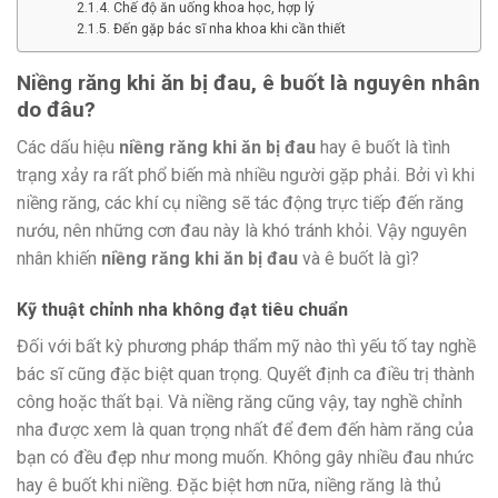
Chế độ ăn uống khoa học, hợp lý
Đến gặp bác sĩ nha khoa khi cần thiết
Niềng răng khi ăn bị đau, ê buốt là nguyên nhân
do đâu?
Các dấu hiệu
niềng răng khi ăn bị đau
hay ê buốt là tình
trạng xảy ra rất phổ biến mà nhiều người gặp phải. Bởi vì khi
niềng răng, các khí cụ niềng sẽ tác động trực tiếp đến răng
nướu, nên những cơn đau này là khó tránh khỏi. Vậy nguyên
nhân khiến
niềng răng khi ăn bị đau
và ê buốt là gì?
Kỹ thuật chỉnh nha không đạt tiêu chuẩn
Đối với bất kỳ phương pháp thẩm mỹ nào thì yếu tố tay nghề
bác sĩ cũng đặc biệt quan trọng. Quyết định ca điều trị thành
công hoặc thất bại. Và niềng răng cũng vậy, tay nghề chỉnh
nha được xem là quan trọng nhất để đem đến hàm răng của
bạn có đều đẹp như mong muốn. Không gây nhiều đau nhức
hay ê buốt khi niềng. Đặc biệt hơn nữa, niềng răng là thủ