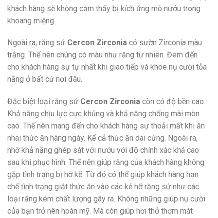
khách hàng sẽ không cảm thấy bị kích ứng mô nướu trong
khoang miệng.
Ngoài ra, răng sứ
Cercon Zirconia
có sườn Zirconia màu
trắng. Thế nên chúng có màu như răng tự nhiên. Đem đến
cho khách hàng sự tự nhất khi giao tiếp và khoe nụ cười tỏa
nắng ở bất cứ nơi đâu.
Đặc biệt loại răng sứ
Cercon Zirconia
còn có độ bền cao.
Khả năng chịu lực cực khủng và khả năng chống mài mòn
cao. Thế nên mang đến cho khách hàng sự thoải mất khi ăn
nhai thức ăn hàng ngày. Kể cả thức ăn dai cứng. Ngoài ra,
nhờ khả năng ghép sát với nướu với độ chính xác khá cao
sau khi phục hình. Thế nên giúp răng của khách hàng không
gặp tình trạng bị hở kẽ. Từ đó có thể giúp khách hàng hạn
chế tình trạng giắt thức ăn vào các kẻ hỡ răng sứ như các
loại răng kém chất lượng gây ra. Không những giúp nụ cười
của bạn trở nên hoàn mỹ. Mà còn giúp hơi thở thơm mát