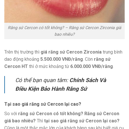
Răng sứ Cercon có tốt không? – Răng sứ Cercon Zirconia giá
bao nhiêu?
Trên thị trường thì
giá răng sứ Cercon
Zirconia
trung bình
dao động khoảng
5.500.000 VNĐ/răng
. Còn
răng sứ
Cercon HT
thì ở mức khoảng từ
6.000.000 VNĐ/răng
.
Có thể bạn quan tâm:
Chính Sách Và
Điều Kiện Bảo Hành Răng Sứ
Tại sao giá răng sứ Cercon lại cao?
So với
răng sứ Cercon có tốt không? Răng sứ
Cercon
giá bao nhiêu?
Thì
tại sao giá răng sứ Cercon lại cao?
Cũng là một thắc mắc lớn của khách hàng sau khi biết giá cụ