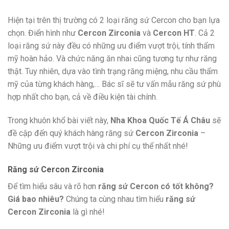
Hiện tại trên thị trường có 2 loại răng sứ Cercon cho bạn lựa
chọn. Điển hình như
Cercon Zirconia
và
Cercon HT
. Cả 2
loại răng sứ này đều có những ưu điểm vượt trội, tính thẩm
mỹ hoàn hảo. Và chức năng ăn nhai cũng tương tự như răng
thật. Tuy nhiên, dựa vào tình trạng răng miệng, nhu cầu thẩm
mỹ của từng khách hàng,… Bác sĩ sẽ tư vấn mẫu răng sứ phù
hợp nhất cho bạn, cả về điều kiện tài chính.
Trong khuôn khổ bài viết này,
Nha Khoa Quốc Tế Á Châu
sẽ
đề cập đến quý khách hàng răng sứ
Cercon Zirconia
–
Những ưu điểm vượt trội và chi phí cụ thể nhất nhé!
Răng sứ Cercon Zirconia
Để tìm hiểu sâu và rõ hơn
răng sứ Cercon có tốt không?
Giá bao nhiêu?
Chúng ta cùng nhau tìm hiểu
răng sứ
Cercon Zirconia
là gì nhé!