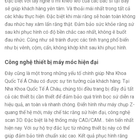
Đặc biệt với tay nghề tỉ mỉ khéo léo của các bác sĩ tại đây
sẽ giúp khách hàng yên tâm. Và thoải mái nhất trong tất cả
các khâu thực hiện. Đặc biệt khi mài răng sẽ hoàn toàn không
đau nhức hay xâm lấn răng thật. Đảm bảo sức khỏe răng sứ
sau khi phục hình có độ bền chắc cao nhất, không ê buốt
đau nhức. Cũng như sẽ tránh được các tình trạng phổ biến
như bị vênh, cộm, cấn, không khớp khít sau khi phục hình.
Công nghệ thiết bị máy móc hiện đại
Đây cũng là một trong những yếu tố chính giúp Nha Khoa
Quốc Tế Á Châu có được sự tin tưởng của khách hàng. Tại
Nha Khoa Quốc Tế Á Châu, chúng tôi đều trang bị đầy đủ tất
cả các thiết bị cần thiết để đảm bảo quá trình bọc sứ diễn ra
hiệu quả, an toàn và nhanh chóng. Điển hình như máy chụp Z-
quang thế hệ mới, máy chế tác răng sứ hiện đại, công nghệ
scan 3D. Đặc biệt là hệ thống máy CAD/CAM… tiên tiến nhất
hiện nay. Với sự hộ trợ đắc lực từ những thiết bị này có thể
giúp đảm bảo tính chuẩn xác cao. Kết quả phục hình răng