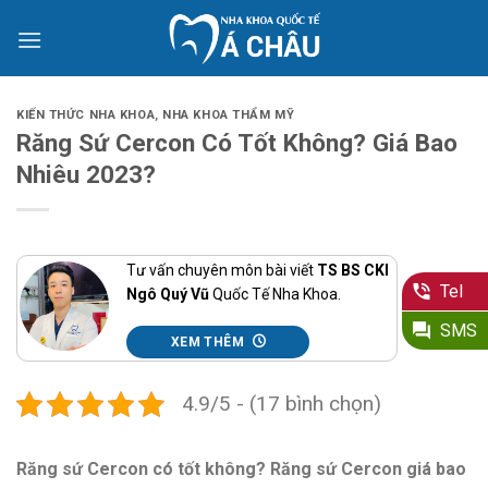
Skip
to
content
KIẾN THỨC NHA KHOA
,
NHA KHOA THẨM MỸ
Răng Sứ Cercon Có Tốt Không? Giá Bao
Nhiêu 2023?
Tư vấn chuyên môn bài viết
TS BS CKI
Tel
Ngô Quý Vũ
Quốc Tế Nha Khoa.
SMS
XEM THÊM
4.9/5 - (17 bình chọn)
Răng sứ Cercon có tốt không? Răng sứ Cercon giá bao